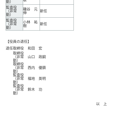
勤）
監査役
磯谷 元
（非常
新任
伸
勤）
監査役
小林 祐
（非常
新任
樹
勤）
【役員の退任】
退任
取締役
和田 宏
取締役
（非常
山口 政嗣
勤）
取締役
（非常
西内 優鎮
勤）
監査役
（非常
福地 英明
勤）
監査役
（非常
鈴木 功
勤）
以 上