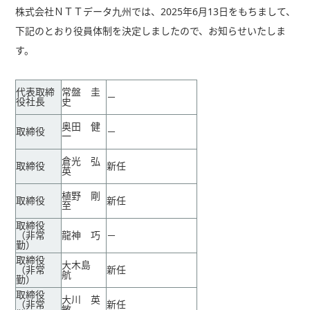
株式会社ＮＴＴデータ九州では、2025年6月13日をもちまして、
下記のとおり役員体制を決定しましたので、お知らせいたしま
す。
代表取締
常盤 圭
－
役社長
史
奥田 健
取締役
－
一
倉光 弘
取締役
新任
英
植野 剛
取締役
新任
至
取締役
（非常
龍神 巧
－
勤）
取締役
大木島
（非常
新任
航
勤）
取締役
大川 英
（非常
新任
敏