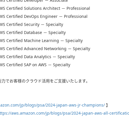
S Certified Developer － Associate
S Certified Solutions Architect － Professional
S Certified DevOps Engineer － Professional
S Certified Security － Specialty
S Certified Database － Specialty
S Certified Machine Learning － Specialty
S Certified Advanced Networking － Specialty
S Certified Data Analytics － Specialty
S Certified SAP on AWS － Specialty
術力でお客様のクラウド活用をご支援いたします。
mazon.com/jp/blogs/psa/2024-japan-aws-jr-champions/
】
ttps://aws.amazon.com/jp/blogs/psa/2024-japan-aws-all-certificati