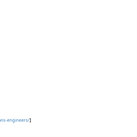
ons-engineers/
】