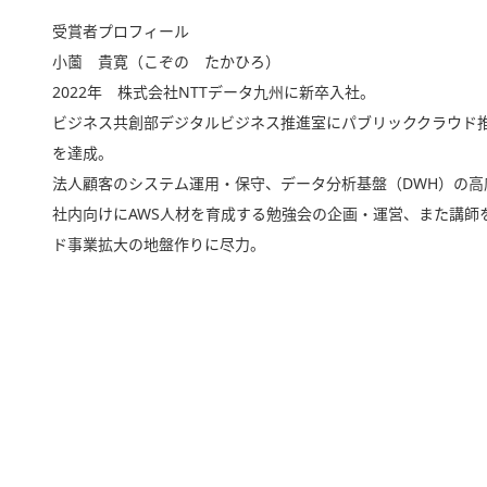
受賞者プロフィール
小薗 貴寛（こぞの たかひろ）
2022年 株式会社NTTデータ九州に新卒入社。
ビジネス共創部デジタルビジネス推進室にパブリッククラウド推
を達成。
法人顧客のシステム運用・保守、データ分析基盤（DWH）の
社内向けにAWS人材を育成する勉強会の企画・運営、また講師
ド事業拡大の地盤作りに尽力。