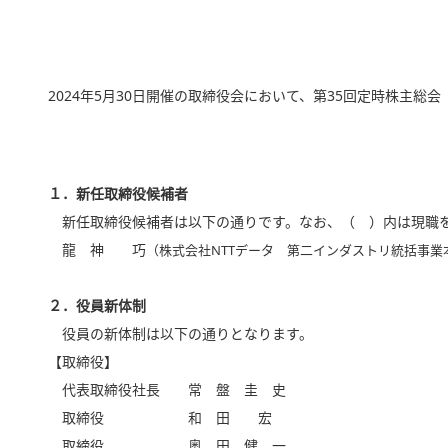
2024年5月30日開催の取締役会において、第35回定時株主
１．新任取締役候補者
新任取締役候補者は以下の通りです。なお、（ ）内は現職
龍 神 巧
（株式会社NTTデータ 第二インダストリ統括事業
２．
役員新体制
役員の新体制は以下の通りとなります。
【取締役】
代表取締役社長 常 盤 圭 史
取締役 和 田 宏
取締役 奥 田 健 一