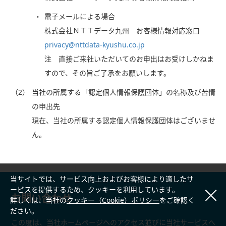
電子メールによる場合
株式会社ＮＴＴデータ九州 お客様情報対応窓口
privacy@nttdata-kyushu.co.jp
注 直接ご来社いただいてのお申出はお受けしかねま
すので、その旨ご了承をお願いします。
（2）
当社の所属する「認定個人情報保護団体」の名称及び苦情
の申出先
現在、当社の所属する認定個人情報保護団体はございませ
ん。
当サイトでは、サービス向上およびお客様により適したサ
ービスを提供するため、クッキーを利用しています。
お問い合わせ
詳しくは、当社の
クッキー（Cookie）ポリシー
をご確認く
ださい。
この度は、当社ホームページへのアクセス並びに当社サービスへ