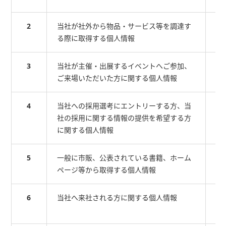
2
当社が社外から物品・サービス等を調達す
そ
る際に取得する個人情報
す
3
当社が主催・出展するイベントへご参加、
そ
ご来場いただいた方に関する個人情報
の
4
当社への採用選考にエントリーする方、当
ご
社の採用に関する情報の提供を希望する方
る
に関する個人情報
5
一般に市販、公表されている書籍、ホーム
当
ページ等から取得する個人情報
の
6
当社へ来社される方に関する個人情報
当
る